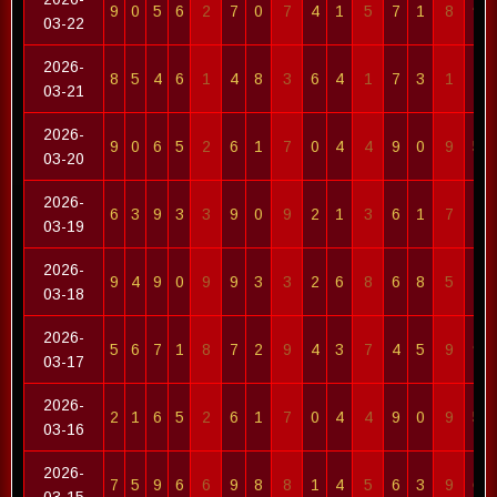
9
0
5
6
2
7
0
7
4
1
5
7
1
8
9
03-22
2026-
8
5
4
6
1
4
8
3
6
4
1
7
3
1
1
03-21
2026-
9
0
6
5
2
6
1
7
0
4
4
9
0
9
5
03-20
2026-
6
3
9
3
3
9
0
9
2
1
3
6
1
7
7
03-19
2026-
9
4
9
0
9
9
3
3
2
6
8
6
8
5
7
03-18
2026-
5
6
7
1
8
7
2
9
4
3
7
4
5
9
9
03-17
2026-
2
1
6
5
2
6
1
7
0
4
4
9
0
9
5
03-16
2026-
7
5
9
6
6
9
8
8
1
4
5
6
3
9
6
03-15