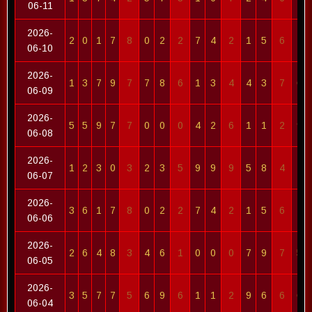
06-11
2026-
2
0
1
7
8
0
2
2
7
4
2
1
5
6
2
06-10
2026-
1
3
7
9
7
7
8
6
1
3
4
4
3
7
6
06-09
2026-
5
5
9
7
7
0
0
0
4
2
6
1
1
2
9
06-08
2026-
1
2
3
0
3
2
3
5
9
9
9
5
8
4
4
06-07
2026-
3
6
1
7
8
0
2
2
7
4
2
1
5
6
2
06-06
2026-
2
6
4
8
3
4
6
1
0
0
0
7
9
7
5
06-05
2026-
3
5
7
7
5
6
9
6
1
1
2
9
6
6
6
06-04