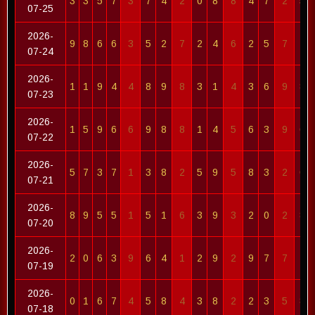
3
3
5
7
3
7
4
2
0
8
8
4
7
2
5
07-25
2026-
9
8
6
6
3
5
2
7
2
4
6
2
5
7
7
07-24
2026-
1
1
9
4
4
8
9
8
3
1
4
3
6
9
8
07-23
2026-
1
5
9
6
6
9
8
8
1
4
5
6
3
9
6
07-22
2026-
5
7
3
7
1
3
8
2
5
9
5
8
3
2
0
07-21
2026-
8
9
5
5
1
5
1
6
3
9
3
2
0
2
8
07-20
2026-
2
0
6
3
9
6
4
1
2
9
2
9
7
7
7
07-19
2026-
0
1
6
7
4
5
8
4
3
8
2
2
3
5
8
07-18