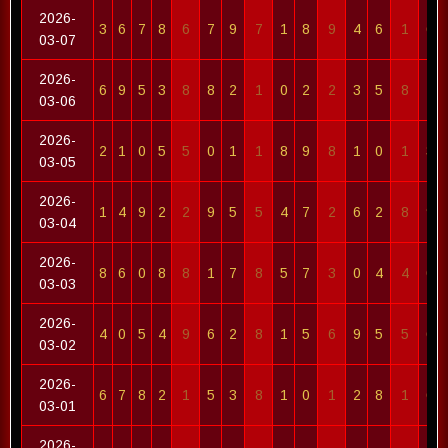
2026-
3
6
7
8
6
7
9
7
1
8
9
4
6
1
6
03-07
2026-
6
9
5
3
8
8
2
1
0
2
2
3
5
8
7
03-06
2026-
2
1
0
5
5
0
1
1
8
9
8
1
0
1
3
03-05
2026-
1
4
9
2
2
9
5
5
4
7
2
6
2
8
9
03-04
2026-
8
6
0
8
8
1
7
8
5
7
3
0
4
4
0
03-03
2026-
4
0
5
4
9
6
2
8
1
5
6
9
5
5
6
03-02
2026-
6
7
8
2
1
5
3
8
1
0
1
2
8
1
6
03-01
2026-