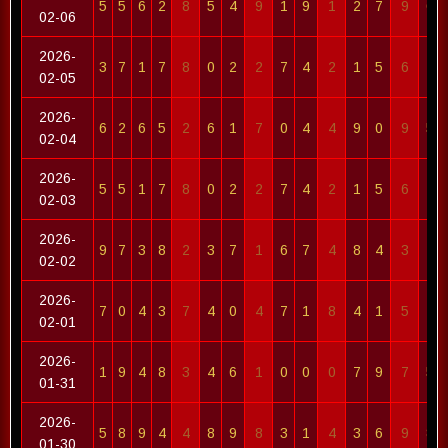
5
5
6
2
8
5
4
9
1
9
1
2
7
9
6
02-06
2026-
3
7
1
7
8
0
2
2
7
4
2
1
5
6
2
02-05
2026-
6
2
6
5
2
6
1
7
0
4
4
9
0
9
5
02-04
2026-
5
5
1
7
8
0
2
2
7
4
2
1
5
6
2
02-03
2026-
9
7
3
8
2
3
7
1
6
7
4
8
4
3
1
02-02
2026-
7
0
4
3
7
4
0
4
7
1
8
4
1
5
2
02-01
2026-
1
9
4
8
3
4
6
1
0
0
0
7
9
7
5
01-31
2026-
5
8
9
4
4
8
9
8
3
1
4
3
6
9
8
01-30