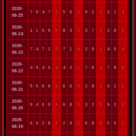
2026-
7
9
4
7
2
5
0
5
9
2
2
2
1
3
4
06-25
2026-
1
1
5
9
5
8
3
2
3
7
1
3
8
2
8
06-24
2026-
7
4
7
2
9
7
1
8
2
0
2
4
0
4
7
06-23
2026-
4
9
4
0
4
4
3
7
7
6
4
7
8
6
2
06-22
2026-
5
5
6
8
5
6
0
6
2
8
1
9
1
1
7
06-21
2026-
9
4
6
0
6
6
8
5
3
2
5
9
3
3
8
06-20
2026-
6
9
2
8
1
2
9
2
6
8
5
5
6
2
1
06-19