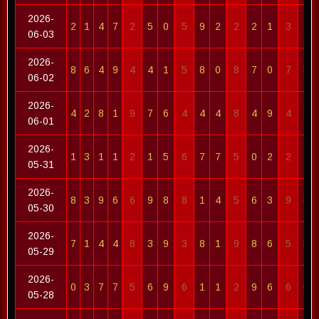
2026-
2
1
4
7
2
5
0
5
9
2
2
2
1
3
4
06-03
2026-
8
6
4
9
4
4
1
5
8
0
8
7
0
7
3
06-02
2026-
4
2
8
1
9
7
6
4
4
4
8
4
9
4
9
06-01
2026-
1
3
1
1
2
1
5
6
7
7
5
0
2
2
2
05-31
2026-
8
3
9
6
6
9
8
8
1
4
5
6
3
9
6
05-30
2026-
7
1
4
4
8
3
9
3
8
1
9
8
6
5
3
05-29
2026-
0
3
7
7
5
6
9
6
1
1
2
9
6
6
6
05-28